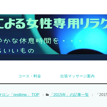
コース・料金
出張マッサージ案内
「resttime」
TOP
「2015年」の記事一覧
「20