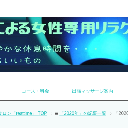
コース・料金
出張マッサージ案内
「resttime」
TOP
「2020年」の記事一覧
「20