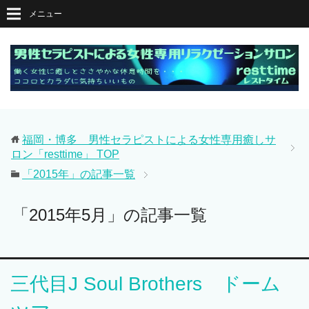
メニュー
福岡・博多 男性セラピストによる女性専用癒しサ
ロン「resttime」
TOP
「2015年」の記事一覧
「2015年5月」の記事一覧
三代目J Soul Brothers ドーム